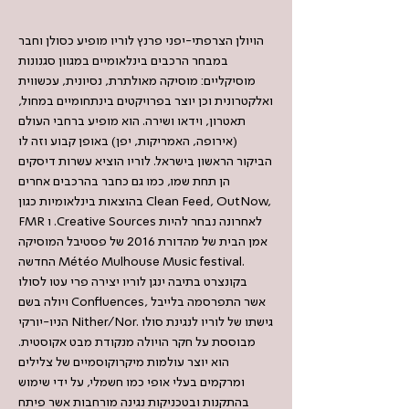
הויולן הצרפתי-יפני פרנץ לוריו מופיע כסולן וחבר
במבחר הרכבים בינלאומיים במגוון סגנונות
מוסיקליים: מוסיקה מאולתרת, נסיונית, עכשווית
ואלקטרונית וכן יוצר בפרויקטים בינתחומיים במחול,
תאטרון, וידאו ושירה. הוא מופיע ברחבי העולם
(אירופה, האמריקות, יפן) באופן קבוע וזה לו
הביקור הראשון בישראל. לוריו הוציא עשרות דיסקים
הן תחת שמו, כמו גם כחבר בהרכבים אחרים
בהוצאות בינלאומיות כגון Clean Feed, OutNow,
FMR ו .Creative Sources לאחרונה נבחר להיות
אמן הבית של מהדורת 2016 של פסטיבל המוסיקה
החדשה Météo Mulhouse Music festival.
בקונצרט בתיבה ינגן לוריו יצירה פרי עטו לסולו
ויולה בשם Confluences, אשר התפרסמה בלייבל
הניו-יורקי Nither/Nor. גישתו של לוריו לנגינת סולו
מבוססת על חקר הויולה מנקודת מבט אקוסטית.
הוא יוצר עולמות מיקרוקוסמיים של צלילים
ומרקמים בעלי אופי כמו חשמלי, על ידי שימוש
בהתקנות ובטכניקות נגינה מורחבות אשר פיתח