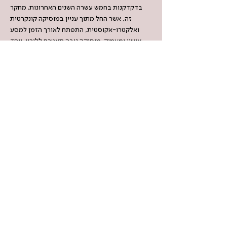
בדקדקנות בחמש עשרה השנים האחרונות. מחקר
זה, אשר החל מתוך עניין במוסיקה קונקרטית
ואלקטרו-אקוסטית, התפתח לאורך הזמן למסע
אישיי ומעמיק. מוסיקה נובה תצטרף ללוריו, ויחד
ינגנו עיבוד מורחב המבוסס על פרשנויותיהם
האישיות של חברי האנסמבל ליצירת הסולו שינגן
לוריו.
משתתפים: אמנון וולמן – אלקטרוניקה|| פרנץ
לוריו - ויולה || שירה לגמן – פסנתר || יוני ניב –
אלקטרוניקה וחפצים || מעיין צדקה – קולנים,
משרוקיות וחפצים || תום סולוביציק – סקסופונים
|| אור סיני – קונטרבס || שאול קוהן – גיטרות
< Previous Work
Next Work >