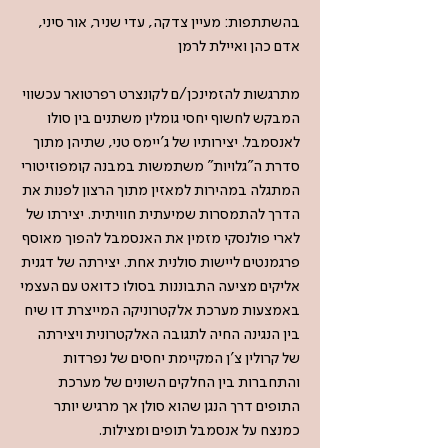
בהשתתפות: מעיין צדקה, עדי שניר, אור סיני,
אדם כהן ואיילת לרמן
מתרגשות להזמינכן/ם לקונצרט רפרטואר עכשווי
המבקש לחשוף יחסי גומלין משתנים בין סולו
לאנסמבל. יצירותיו של ג'יימס טני, שתיהן מתוך
סדרת ה"גלויות" משתמשות במבנה קומפוזיטורי
המתגלה במהירות למאזין מתוך הרצון לפנות את
הדרך להתמסרות שמיעתית חוויתית. יצירתו של
לארי פולנסקי מזמין את האנסמבל להפוך מאוסף
פרגמנטים ליישות סולנית אחת. יצירתה של דגנית
אליקים מציעה התבוננות בסולו כדואט עם העצמי
באמצעות מערכת אלקטרוניקה המייצרת דו שיח
בין הנגינה החיה לתגובה האלקטרונית ויצירתה
של קרולין צ'ן המקיימת יחסים של נפרדות
והתחברות בין החלקים השונים של מערכת
התופים דרך הנגן שהוא סולן אך מרגיש יותר
כמנצח על אנסמבל תופים ומצילות.