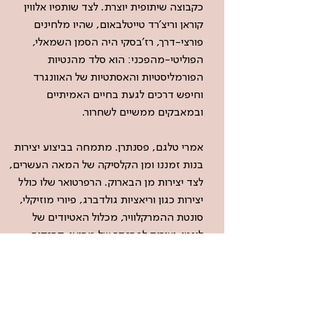
כקבוצה שיתופית יוצרת. לצד שותפיו אלווין
קוראן וריצ'רד טייטלבאום, שהיו מלחינים
פורצי-דרך, רז'בסקי היה הסמן השמאלי,
הפוליטי-מהפכני: הוא סלד מהנטיות
הפורמליסטיות והאסתטיות של האוונגרד
וחיפש דרכים לגעת בחיים האמיתיים
ובמאבקים ממשיים לשחרור.
אמרי טלגם, פסנתרן. מתמחה בביצוע יצירות
בנות זמננו ומן הקלסיקה של המאה העשרים,
לצד יצירות מן הבארוק. הרפרטואר שלו כולל
יצירות כגון וריאציות גולדברג, פיורי מוזיקלי,
סונטת ההמרקלוויר, מכלול האטיודים של
ליגטי, יצירות לפסנתר של מסיאן, קסנקיס,
שטוקהאוזן, פלדמן, אונסוק צ׳ין ובכורות
עולמיות רבות.
מנגן כסולן ברחבי העולם, ובהופעותיו ניגן
באולמות כגון המוזיקחבאו באמסטרדם,