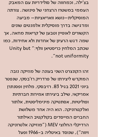
בצ'ילה, וכמחווה של סולידריות עם המאבק
העממי במשטרו הרצחני של פינושה. צורתה
המוסיקלית–נושא וואריאציות– מביעה
ומדגישה בדרך מוסיקלית אלמנטים שונים
הקשורים לאופיין וטבען של קריאות מחאה, אך
שמה דגש הרעיון של אחדות ולא אחידות, כמו
שכתב המלחין כריסטיאן וולף:” Unity but
not uniformity”.
זהו הקונצרט השני בעונה של מוזיקה נובה
המוקדש ליצירתו של פרדריק רז'בסקי, שנפטר
ביוני 2021 בגיל 83. רז׳בסקי, מלחין ופסנתרן
אמריקאי, שילב ביצירתו אמירות חברתיות
ופוליטיות, אסתטיקה מינימליסטית, אלתור
ואלקטרוניקה. הוא היה אחד משלושת
החברים המייסדים בקולקטיב האילתור
הרדיקלי החלוצי MEV ("מוזיקה אלטרוניקה
ויווה"), שנוסד באיטליה ב-1966 ופעל