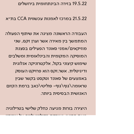
19.5.22 בזירה הבינתחומית בירושלים
21.5.22 במרכז לאמנות עכשווית CCA בת״א
העבודה הראשונה מציגה את שיתוף הפעולה
המתמשך בין מאירה אשר וערן זקס, שני
מוזיקאים/אמני סאונד הפעילים בסצנת
המוסיקה המקומית והבינלאומית ומשלבים
שימוש קיצוני בקול, אלקטרוניקה אנלוגית
ודיגיטלית. אשר.זקס הוא פרויקט העוסק
באמצעים של סאונד וטקסט בקשר שבין
טראומה\גוף\גוף- פוליטי\כאב ברמת הקיום
האנושית הבסיסית ביותר.
היצירה בורות מגיעה כחלק שלישי בטרילוגיה
מאת הדואו, ועוסקת בקולוניאליזם על צורותיו.
חלקה הנוכחי מוקדש למשבר המים בעזה,
ומבוסס על שיר מאת טל ניצן תוך התחברות