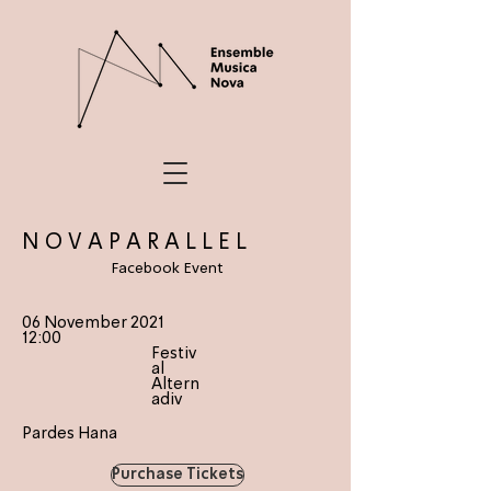
N O V A P A R A L L E L
Facebook Event
06 November 2021
12:00
Festiv
al
Altern
adiv
Pardes Hana
Purchase Tickets