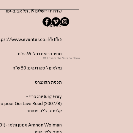
שדרות ירושלים 19, תל אביב-יפו
להזמנות:
tps://www.eventer.co.il/k1fk3
מחיר כרטיס רגיל: 65 ש"ח
© Ensemble Musica Nova
גמלאים \ סטודנטים: 50 ש"ח
תכנית הקונצרט
Jürg Frey יורג פריי -
e pour Gustave Roud (2007/8)
קלרינט, צ'לו, פסנתר
Amnon Wolman אמנון וולמן -No shoulder riding (2001)
כינור, צ'לו, טייפ