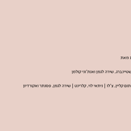
ת מאת
ן שטיינברג, שירה לגמן ואנת'וני קולמן
תום קליין, צ'לו | ניתאי לוי, קלרינט | שירה לגמן, פסנתר ואקורדיון