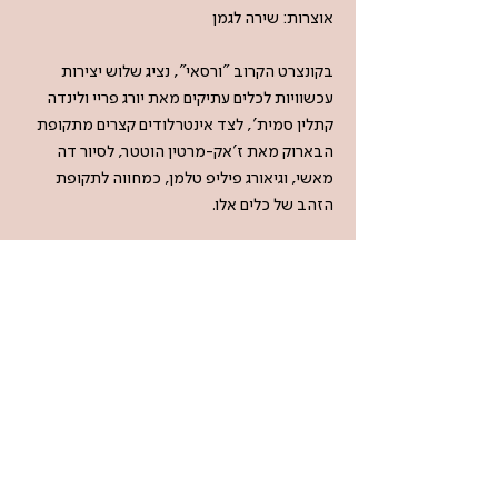
אוצרות: שירה לגמן
בקונצרט הקרוב "ורסאי", נציג שלוש יצירות
עכשוויות לכלים עתיקים מאת יורג פריי ולינדה
קתלין סמית', לצד אינטרלודים קצרים מתקופת
הבארוק מאת ז'אק-מרטין הוטטר, לסיור דה
מאשי, וגיאורג פיליפ טלמן, כמחווה לתקופת
הזהב של כלים אלו.
חגיגה של בכורות
יצירתו החדשה של יורג פריי Anonymous
Melodies (2021) לחליל בארוק, כינור בארוק,
ויולה דה גמבה וצ'מבלו, הוזמנה במיוחד עבור
קונצרט זה, ואנו נרגשות להציג אותה כאן בביצוע
בבכורה עולמית (*) /
מתוך יצירותיה של לינדה קתלין סמית' נציג שתי
יצירות בביצוע בכורה ישראלית: Versailles
(1988) לרביעיית כלים עתיקים, ואת Sleeping