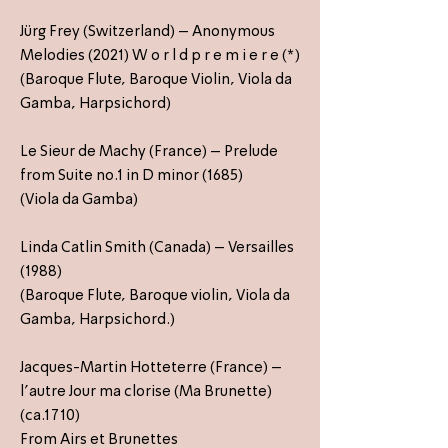
Jürg Frey (Switzerland) – Anonymous
Melodies (2021) W o r l d p r e m i e r e (*)
(Baroque Flute, Baroque Violin, Viola da
Gamba, Harpsichord)
Le Sieur de Machy (France) – Prelude
from Suite no.1 in D minor (1685)
(Viola da Gamba)
Linda Catlin Smith (Canada) – Versailles
(1988)
(Baroque Flute, Baroque violin, Viola da
Gamba, Harpsichord.)
Jacques-Martin Hotteterre (France) –
l’autre Jour ma clorise (Ma Brunette)
(ca.1710)
From Airs et Brunettes