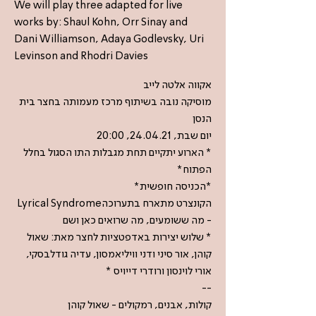
We will play three adapted for live
works by: Shaul Kohn, Orr Sinay and
Dani Williamson, Adaya Godlevsky, Uri
Levinson and Rhodri Davies
אקווה אלטה לייב
מוסיקה נובה בשיתוף מרכז מעמותה בחצר בית
הנסן
יום שבת, 24.04.21, 20:00
* הארוע יתקיים תחת מגבלות התו הסגול בחלל
הפתוח*
*הכניסה חופשית*
הקונצרט מתארח בתערוכהLyrical Syndrome
- מה ששומעים, מה שרואים כאן ושם
* שלוש יצירות באדפטציות לחצר מאת: שאול
קוהן, אור סיני ודני וויליאמסון, עדיה גודלבסקי,
אורי לוינסון ורודרי דייויס *
--
קולות, אבנים, רמקולים - שאול קוהן