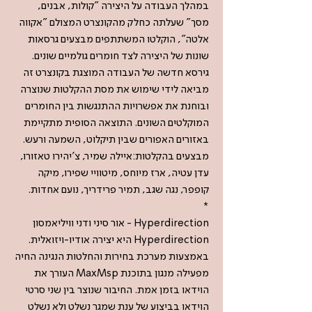
במהלך העבודה על היצירה "קולות, אבנים,
מסך" שעלתה כחלק מהקונצרט המצולם "אקווה
אלטה", הוקלטו המשתתפים מבצעים גרסאות
שונות של היצירה לצד חומרים גולמיים שונים.
גירסא חדשה של העבודה המוצגת בקונצרט זה
מביאה לידי שימוש את מסת ההקלטות שנוצרה
ובוחנת את אפשרויות ההתנגשות בין החומרים
המוקלטים השונים. התוצאה הסופית מתקיימת
באזורים האפורים שבין תיקלוט, השמעה ורעש.
מבצעים בהקלטות:איילה שמיר, צ'יהירו טאזורו,
עדן עטיה, ארז מיוחס, מיטוויי שפירו, מיקה
קופפר, נגה שגב, תמיר פרידריך, נועם אחדות.
*
Hyperdirection - אור סיני ודני וויליאמסון
Hyperdirection היא יצירה אודיו-ויזואלית.
באמצעות מערכת בחירות והחלטות הנגינה החיה
מפעילה מנגון בתוכנת MaxMsp העורך את
הוידאו בזמן אמת. החיבור שנוצר בין שני סרטי
הוידאו בביצוע של ענת שמגר נשלט ולא נשלט