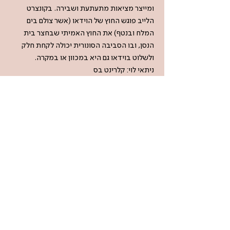
ומייצר מציאות מתעתעת ושבירה. בקונצרט
הלייב פוגש החוץ של הוידאו (אשר צולם בים
המלח ובנטף) את החוץ האמיתי שבחצר בית
הנסן, ובו הסביבה הסונורית יכולה לקחת חלק
ולשלוט בוידאו גם היא במכוון או במקרה.
ניתאי לוי: קלרינט בס
תום סולוביציק: סקסופון
ענת שמגר: פרפורמרית בוידאו
*
Acqua Alta double feature - עדיה
גודלבסקי, אורי לוינסון ורודרי דייויס
היצירה אקווה אלטה, יצירתו של המלחין, נגן
הנבל והמאלתר רודרי דייויס בנויה מ-19 עמודי
תיווי גרפי ומתייחסת לתופעה המתרחשת אחת
לכמה זמן ובה כיכר סן מרקו בונציה מוצפת
במים. במפגש בחצר בית הנסן יבצעו עדיה
גודלבסקי ואורי לוינסון שתי פרשנויות אישיות
ונפרדות ליצירה כאשר מפגש שלישי לא מכוון