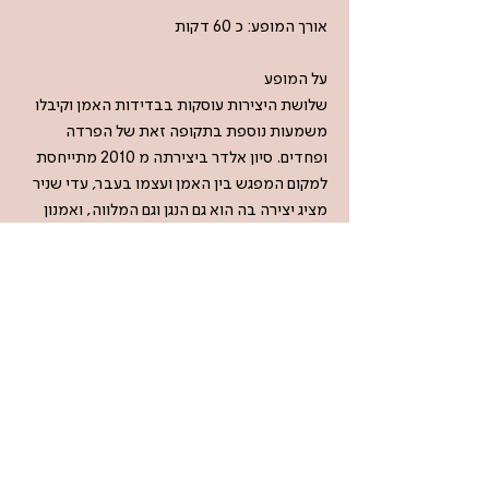
אורך המופע: כ 60 דקות
על המופע
שלושת היצירות עוסקות בבדידות האמן וקיבלו
משמעות נוספת בתקופה זאת של הפרדה
ופחדים. סיון אלדר ביצירתה מ 2010 מתייחסת
למקום המפגש בין האמן ועצמו בעבר, עדי שניר
מציג יצירה בה הוא גם הנגן וגם המלווה, ואמנון
וולמן עוסק בבדידות מול המסך הדו-מימדי
והשטוח של המחשב והטלפון שבאים לידי ביטוי
בטכסטים שבבסיס היצירה
MEDIA/DOCUMENTATION