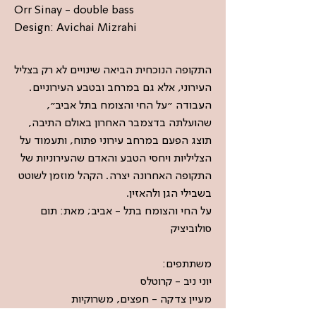
Orr Sinay - double bass
Design: Avichai Mizrahi
התקופה הנוכחית הביאה שינויים לא רק בצליל
העירוני, אלא גם במרחב ובטבע העירוניים.
העבודה ״על החי והצומח בתל אביב״,
שהועלתה בדצמבר האחרון באולם התיבה,
תוצג הפעם במרחב עירוני פתוח, ותעמוד על
הצליליות ויחסי הטבע והאדם שהעירוניות של
התקופה האחרונה יצרה. הקהל מוזמן לשוטט
בשבילי הגן ולהאזין.
על החי והצומח בתל - אביב; מאת: תום
סולוביציק
משתתפים:
יוני ניב - קרוטלס
מעיין צדקה - חפצים, משרוקיות