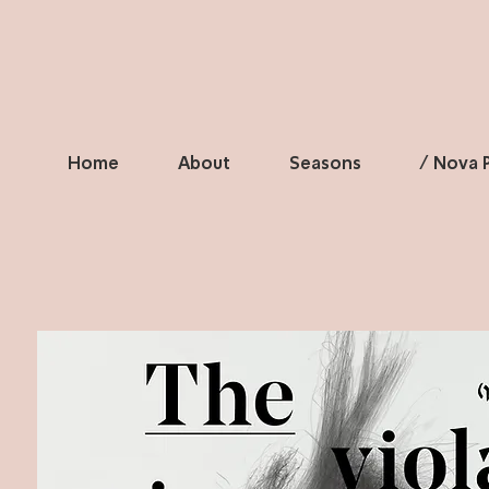
Home
About
Seasons
/ Nova P