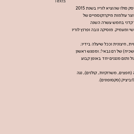
Texts
במופעים בתל-אביב ובחיפה ינגן פרנץ לוריו יצירה פרי עטו לסולו ויולה בשם Confluences, שהתפרסמה כחלק מדיסק סולו שהוציא לוריו בשנת 2015
ת. הוא יוצר עולמות מיקרוקוסמיים של
 דקדני בחמש עשרה השנה
 ומעמיק. מוסיקה נובה ופרנץ לוריו
, חיצונית וככל שיעלה בידיו;
 שכיח) של רם גבאי!; ומפגש ראשון
ל ותום מנגנים יחד באופן קבוע
 (חפצים, משרוקיות, קולנים), נגה
וביציק (סקסופונים).