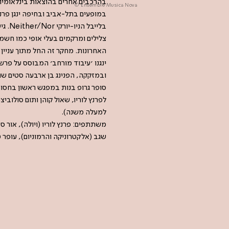
בהרכבים אחרים בהוצאות בינלאומיות כגון Clean Feed, OutNow, FMR ו-urces
© Ensemble Musica Nova
בליי
צלילים ומרקמים בעלי אופי כמו חשמ
האחרונות. מחקר זה החל מתוך עניין 
ינגנו ׳עיבוד מורחב׳ המבוסס על פרשנ
ובמזקקה, הפנינג בן ארבעה סטים שו
סופר גרופ בנות במפגש ראשון בחסות מ
לפרנץ לוריו, שאול קוהן ותום סולובי
למעלה משנה).
משתתפים: פרנץ לוריו (ויולה), אור סי
שגב (אלקטרוניקה והרמוניום), עופר ט