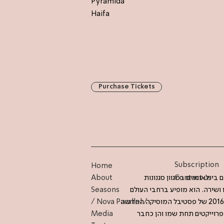
Pyramida
Haifa
Purchase Tickets
Subscription
Home
Contact us
 בינלאומיים במגוון סגנונות
About
ו ושירה. הוא מופיע ברחבי העולם
Seasons
(אירופה, האמריקות, יפן) באופן קבוע וזה לו הביקור הראשון בישראל. לאחרונה נבחר להיות אמן הבית של מהדורת 2016 של פסטיבל המוסיקה החדשה
/ Nova Parallel /
וריו הוציא עשרות דיסקים הן בפרוייקטים תחת שמו והן כחבר
Media