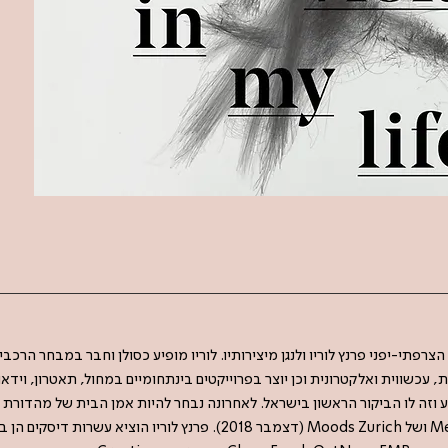
רפתי-יפני פרנץ לוריו ולנגן מיצירותיו. לוריו מופיע כסולן וחבר במבחר הרכבים
, עכשווית ואלקטרונית וכן יוצר בפרוייקטים בינתחומיים במחול, תאטרון, וידא
Météo - Mulhouse Music festival ושל Moods Zurich (דצמבר 2018). פרנץ ל