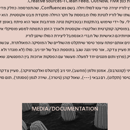
Creative so.
בל הניו-יורקי Neither/Nor. גישתו של לוריו לנגינת סולו מבוססת על חקר הויולה מנקודת מבט אקוסטי
לי, על-ידי שימוש בהתקנות ובטכניקות נגינה מורחבות אשר הוא פיתח באופן
במוסיקה קונקרטית ואלקטרו-אקוסטית ולאורך הזמן התפתח למסע מוסיקלי אישי
ויותיהם האישיות של חברי האנסמבל ליצירת הסולו שינגן לוריו.
נים אותם יפתח עופר טיסר שיתקלט מהשוליים של המוסיקה המאולתרת, עכשווית
עיין צדקה, אור סיני ונגה שגב בתוספת הצל של יוני ניב; סולו (לא מוגדר ולא
ציק (פרנץ ותום מנגנים יחד למעלה מעשור עם הפסקות ארוכות בין המפגשים; שאו
ני (קונטרבס), אמנון וולמן (מחשב),יוני ניב (קרוטלס ואלקטרוניקה), מעיין צדקה
יסר (תקלוט), רם גבאי (---), שאול קוהן (גיטרה), שירה לגמן (פסנתר), תום סול
MEDIA/DOCUMENTATION