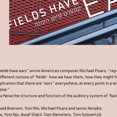
fields have ears” wrote American composer Michael Pisaro, “re
ifferent notions of ‘fields’: how we hear them, how they might 
mplication that there are “ears” everywhere, at every point in a w
gine.”
a Nova the structure and function of the auditory system of ‘field
ald Boersen, Yoni Niv, Michael Pisaro and Iannis Xenakis.
ra, Yoni Niv, Assaf Shatil, Dan Weinstein, Tom Soloveitzik