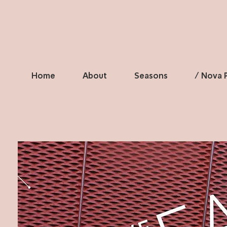
Home
About
Seasons
/ Nova P