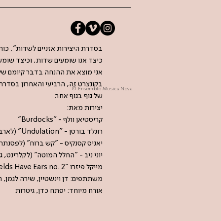
בסדרת היצירות אזניים לשדות", כ':
כיצד אנו שומעים שדות, וכיצד ש…
אני מוצא את ההנחה בדבר קיומם ש."
בקונצרט זה, הרביעי והאחרון בסדרת
© Ensemble Musica Nova
של גוף בגוף אחר.
יצירות מאת:
קריסטיאן וולף - "Burdocks"
רונלד בורסן - "Undulation" (לארבעה כלי מיתר, מיקרופונים, ורמקולים מרחפים)
יאניס קסנקיס - "קש ברוח" (לפסנתר )
יוני ניב - "החלל המוטה" (לקלרינט,)
מייקל פיזרו "Fields Have Ears no. 2" (לפסנתרן/נית וארבעה מבצעים)
משתתפים: דן וינשטיין, שירה לגמן, תו.
אורח מיוחד: יפתח כדן, גיטרות