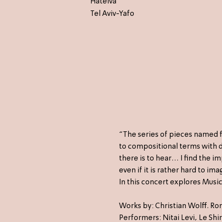
Hateiva
Tel Aviv-Yafo
“The series of pieces named 
to compositional terms with d
there is to hear… I find the i
even if it is rather hard to ima
In this concert explores Music
Works by: Christian Wolff. Ron
Performers: Nitai Levi, Le Shi