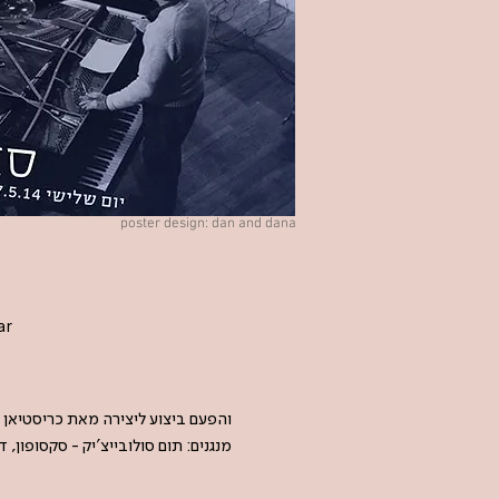
poster design: dan and dana
ar
והפעם ביצוע ליצירה מאת כריסטיאן וולף - ל 1, 2 
מנגנים: תום סולובייצ'יק - סקסופון, ד