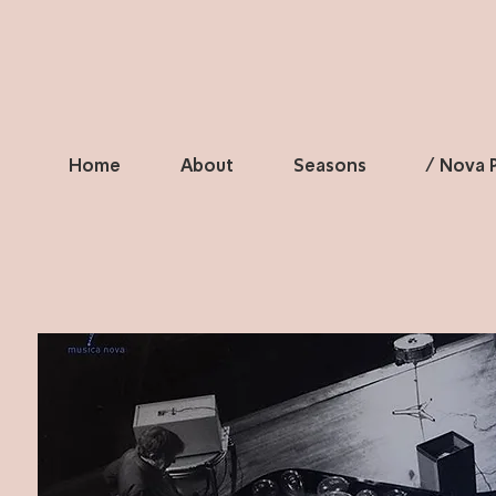
Home
About
Seasons
/ Nova P