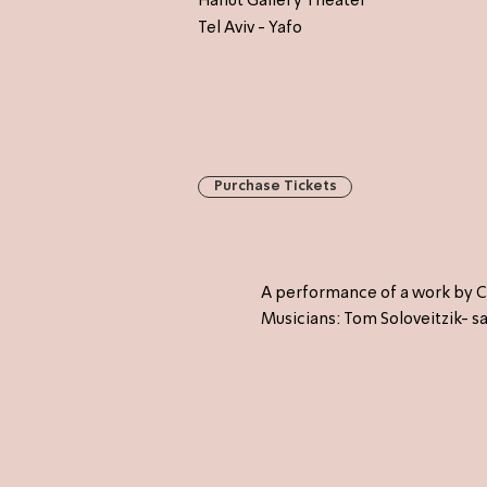
Hanut Gallery Theater
Tel Aviv - Yafo
Purchase Tickets
A performance of a work by Chr
Musicians: Tom Soloveitzik- s