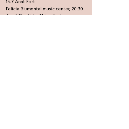
15.7 Anat Fort
Felicia Blumental music center, 20:30
Assaf Shatil, Le Shira, Anthony
Coleman, Anat Fort, Maya Dunietz,
Daniel Sarid, Yossi Marchaim, Musica
Nova
סדרה בת שישה מפגשים המארחת פסנתרנים
מסצנת האלתור החופשי בארץ ובעולם.
קטעי סולו ודואטים ספונטניים, בשילוב דיאלוג
פתוח עם הקהל.
הנחיה: אסף שתיל ושירה לגמן
אוצר: אסף שתיל
אורחים:
11.2 אסף שתיל ויוסי מר חיים
11.3 שירה לגמן
8.4 מאיה דוניץ
13.5 דניאל שריד
10.6 אנתוני קולמן