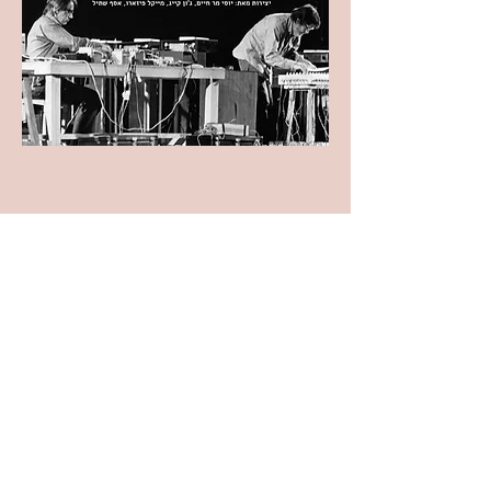
קונצרט שלישי לאנסמבל בחנות. ינוגנו יצירות
מאת יוסי מר-חיים, ג'ון קייג', אסף שתיל,
מייקל פיזארו ולמונט יאנג.
יוסי מר חיים: נובמבר לצ'לו ומחשב
ג'ון קייג': סוויטה לפסנתר צעצוע (1948)
מייקל פיזארו: (2005) [every night
[harmony series no. 12c
אסף שתיל: Cathedral: לפסקול, קול
ווסינטיסייזר אנלוגי
לה מונטה יאנג: (Composition #7 (1960